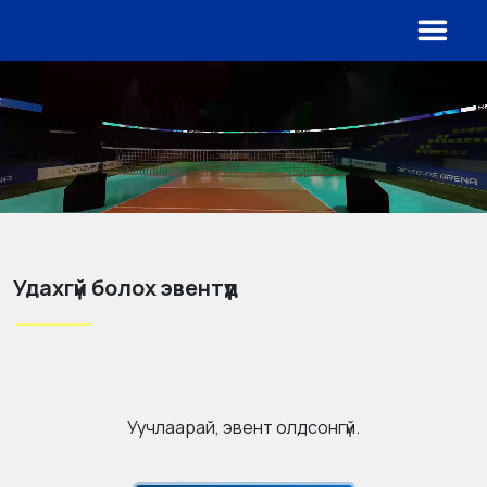
Удахгүй болох эвентүүд
Уучлаарай, эвент олдсонгүй.