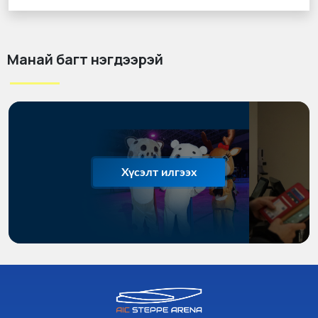
Манай багт нэгдээрэй
Хүсэлт илгээх