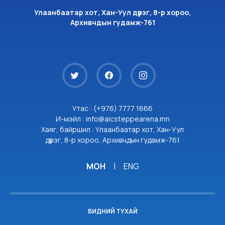
Улаанбаатар хот, Хан-Уул дүүрэг, 8-р хороо,
Архивчдын гудамж-761
Утас : (+976) 7777 1666
И-мэйл : info@aicsteppearena.mn
Хаяг, байршил : Улаанбаатар хот, Хан-Уул
дүүрэг, 8-р хороо, Архивчдын гудамж-761
МОН
|
ENG
БИДНИЙ ТУХАЙ