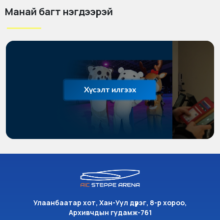
Манай багт нэгдээрэй
Хүсэлт илгээх
Улаанбаатар хот, Хан-Уул дүүрэг, 8-р хороо,
Архивчдын гудамж-761