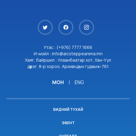
Утас : (+976) 7777 1666
И-мэйл : info@aicsteppearena.mn
Хаяг, байршил : Улаанбаатар хот, Хан-Уул
дүүрэг, 8-р хороо, Архивчдын гудамж-761
МОН
|
ENG
БИДНИЙ ТУХАЙ
ЭВЕНТ