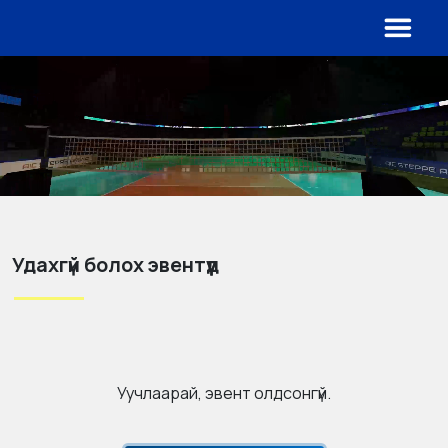
Удахгүй болох эвентүүд
Уучлаарай, эвент олдсонгүй.