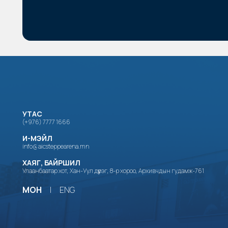
УТАС
(+976) 7777 1666
И-МЭЙЛ
info@aicsteppearena.mn
ХАЯГ, БАЙРШИЛ
Улаанбаатар хот, Хан-Уул дүүрэг, 8-р хороо, Архивчдын гудамж-761
МОН
|
ENG