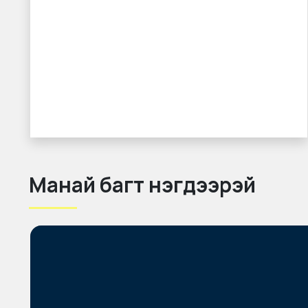
Манай багт нэгдээрэй