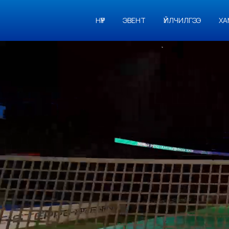
НҮҮР
ЭВЕНТ
ҮЙЛЧИЛГЭЭ
ХА