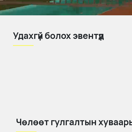
Удахгүй болох эвентүүд
Чөлөөт гулгалтын хуваар