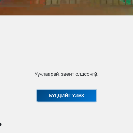
Уучлаарай, эвент олдсонгүй.
БҮГДИЙГ ҮЗЭХ
ь