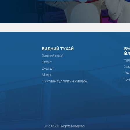
БИДНИЙ ТУХАЙ
БУ
ҮЙ
Бидний тухай
Үйл
Эвент
Хам
Сургалт
Зах
Мэдээ
Тон
Нийтийн гулгалтын хуваарь
© 2026 All Rights Reserved.