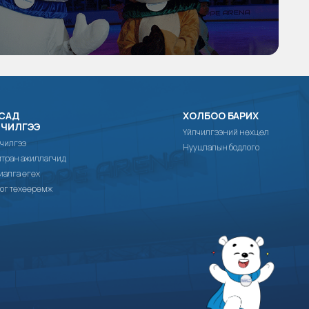
САД
ХОЛБОО БАРИХ
ЛЧИЛГЭЭ
Үйлчилгээний нөхцөл
чилгээ
Нууцлалын бодлого
тран ажиллагчид
иалга өгөх
ог төхөөрөмж